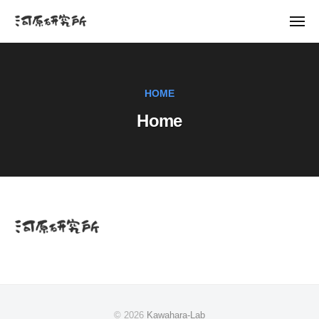
K
ュ
コ
ー
a
メ
ン
w
ニ
K
河
ュ
テ
a
ー
a
原
ン
h
研
w
a
ツ
HOME
究
a
r
へ
所
Home
a
h
ス
-
a
キ
L
r
ッ
a
a
プ
b
-
L
Home
a
2025-
b
05-
29
by
© 2026
Kawahara-Lab