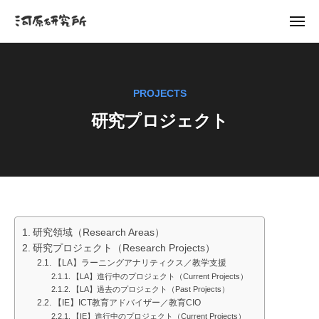
K
ュ
コ
ー
a
メ
ン
w
ニ
K
河
ュ
テ
a
ー
a
原
ン
h
研
w
a
ツ
PROJECTS
究
a
r
へ
所
研究プロジェクト
a
h
ス
-
a
キ
L
r
ッ
a
a
プ
b
-
L
研
研究領域（Research Areas）
a
研究プロジェクト（Research Projects）
究
b
【LA】ラーニングアナリティクス／教学支援
プ
【LA】進行中のプロジェクト（Current Projects）
【LA】過去のプロジェクト（Past Projects）
ロ
【IE】ICT教育アドバイザー／教育CIO
【IE】進行中のプロジェクト（Current Projects）