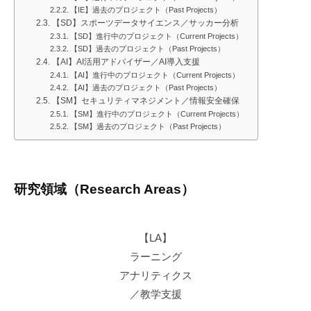
ジ
【IE】過去のプロジェクト（Past Projects）
【SD】スポーツデータサイエンス／サッカー分析
ェ
【SD】進行中のプロジェクト（Current Projects）
【SD】過去のプロジェクト（Past Projects）
ク
【AI】AI活用アドバイザー／AI導入支援
【AI】進行中のプロジェクト（Current Projects）
ト
【AI】過去のプロジェクト（Past Projects）
【SM】セキュリティマネジメント／情報安全確保
2025-
【SM】進行中のプロジェクト（Current Projects）
【SM】過去のプロジェクト（Past Projects）
07-
26
by
kawahara
研究領域（Research Areas）
【LA】
ラーニング
アナリティクス
／教学支援